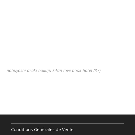
nobuyoshi araki bokuju kitan love book hôtel (37)
Conditions Générales de Vente