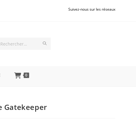
Suivez-nous sur les réseaux
Rechercher
sur
ce
E
0
site
e Gatekeeper