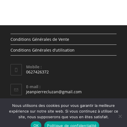
Conditions Générales de Vente
Conditions Générales d’utilisation
Mobile :
0627426372
E-mail :
jeanpierrecluzan@gmail.com
Nous utilisons des cookies pour vous garantir la meilleure
expérience sur notre site web. Si vous continuez à utiliser ce
site, nous supposerons que vous en êtes satisfait.
Politique de confidentialité
Mentions légales
OK
Politique de confidentialité